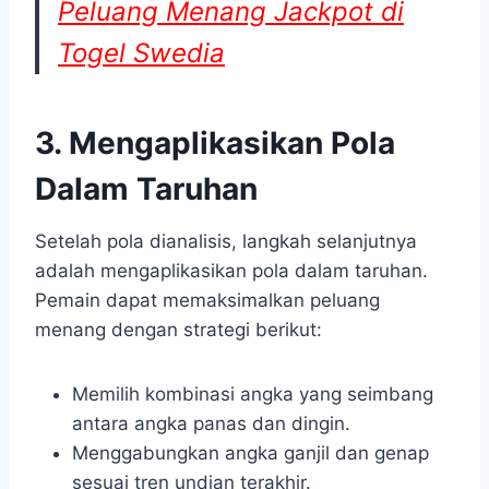
Peluang Menang Jackpot di
Togel Swedia
3. Mengaplikasikan Pola
Dalam Taruhan
Setelah pola dianalisis, langkah selanjutnya
adalah mengaplikasikan pola dalam taruhan.
Pemain dapat memaksimalkan peluang
menang dengan strategi berikut:
Memilih kombinasi angka yang seimbang
antara angka panas dan dingin.
Menggabungkan angka ganjil dan genap
sesuai tren undian terakhir.