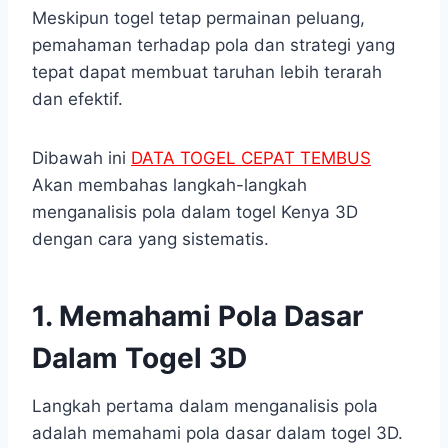
Meskipun togel tetap permainan peluang,
pemahaman terhadap pola dan strategi yang
tepat dapat membuat taruhan lebih terarah
dan efektif.
Dibawah ini
DATA TOGEL CEPAT TEMBUS
Akan membahas langkah-langkah
menganalisis pola dalam togel Kenya 3D
dengan cara yang sistematis.
1. Memahami Pola Dasar
Dalam Togel 3D
Langkah pertama dalam menganalisis pola
adalah memahami pola dasar dalam togel 3D.