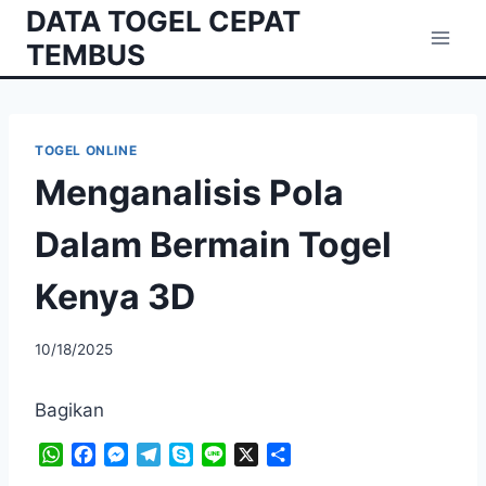
Skip
DATA TOGEL CEPAT
to
TEMBUS
content
TOGEL ONLINE
Menganalisis Pola
Dalam Bermain Togel
Kenya 3D
10/18/2025
Bagikan
W
F
M
T
S
L
X
S
h
a
e
e
k
i
h