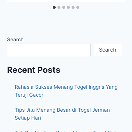
Search
Search
Recent Posts
Rahasia Sukses Menang Togel Inggris Yang
Teruji Gacor
Tips Jitu Menang Besar di Togel Jerman
Setiap Hari