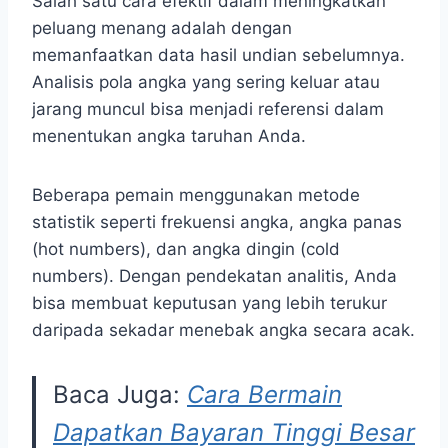
Salah satu cara efektif dalam meningkatkan
peluang menang adalah dengan
memanfaatkan data hasil undian sebelumnya.
Analisis pola angka yang sering keluar atau
jarang muncul bisa menjadi referensi dalam
menentukan angka taruhan Anda.
Beberapa pemain menggunakan metode
statistik seperti frekuensi angka, angka panas
(hot numbers), dan angka dingin (cold
numbers). Dengan pendekatan analitis, Anda
bisa membuat keputusan yang lebih terukur
daripada sekadar menebak angka secara acak.
Baca Juga:
Cara Bermain
Dapatkan Bayaran Tinggi Besar