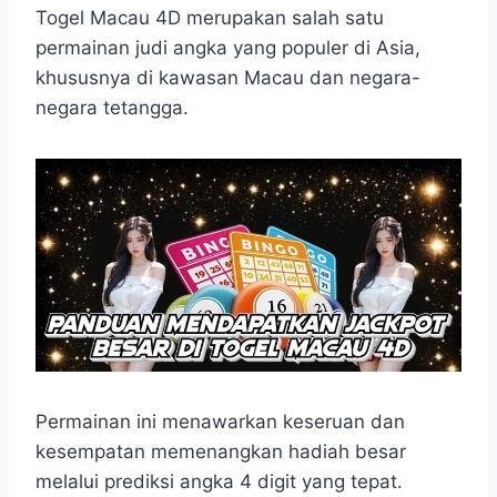
a
c
s
l
y
n
a
Togel Macau 4D merupakan salah satu
t
e
s
e
p
e
r
permainan judi angka yang populer di Asia,
s
b
e
g
e
e
khususnya di kawasan Macau dan negara-
A
o
n
r
negara tetangga.
p
o
g
a
p
k
e
m
r
Permainan ini menawarkan keseruan dan
kesempatan memenangkan hadiah besar
melalui prediksi angka 4 digit yang tepat.