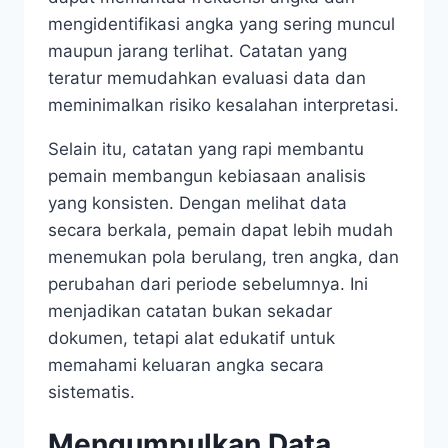
mengidentifikasi angka yang sering muncul
maupun jarang terlihat. Catatan yang
teratur memudahkan evaluasi data dan
meminimalkan risiko kesalahan interpretasi.
Selain itu, catatan yang rapi membantu
pemain membangun kebiasaan analisis
yang konsisten. Dengan melihat data
secara berkala, pemain dapat lebih mudah
menemukan pola berulang, tren angka, dan
perubahan dari periode sebelumnya. Ini
menjadikan catatan bukan sekadar
dokumen, tetapi alat edukatif untuk
memahami keluaran angka secara
sistematis.
Mengumpulkan Data