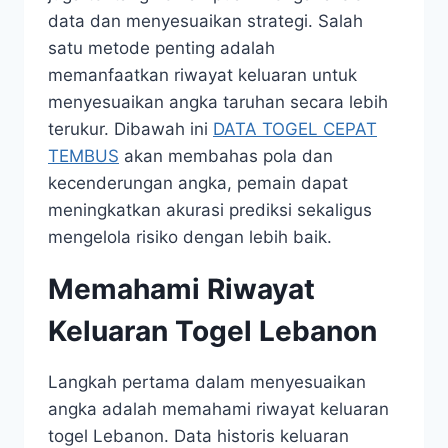
data dan menyesuaikan strategi. Salah
satu metode penting adalah
memanfaatkan riwayat keluaran untuk
menyesuaikan angka taruhan secara lebih
terukur. Dibawah ini
DATA TOGEL CEPAT
TEMBUS
akan membahas pola dan
kecenderungan angka, pemain dapat
meningkatkan akurasi prediksi sekaligus
mengelola risiko dengan lebih baik.
Memahami Riwayat
Keluaran Togel Lebanon
Langkah pertama dalam menyesuaikan
angka adalah memahami riwayat keluaran
togel Lebanon. Data historis keluaran