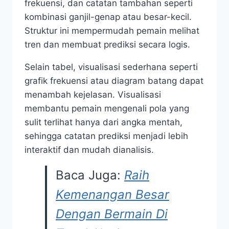
frekuensi, dan catatan tambahan seperti
kombinasi ganjil-genap atau besar-kecil.
Struktur ini mempermudah pemain melihat
tren dan membuat prediksi secara logis.
Selain tabel, visualisasi sederhana seperti
grafik frekuensi atau diagram batang dapat
menambah kejelasan. Visualisasi
membantu pemain mengenali pola yang
sulit terlihat hanya dari angka mentah,
sehingga catatan prediksi menjadi lebih
interaktif dan mudah dianalisis.
Baca Juga:
Raih
Kemenangan Besar
Dengan Bermain Di