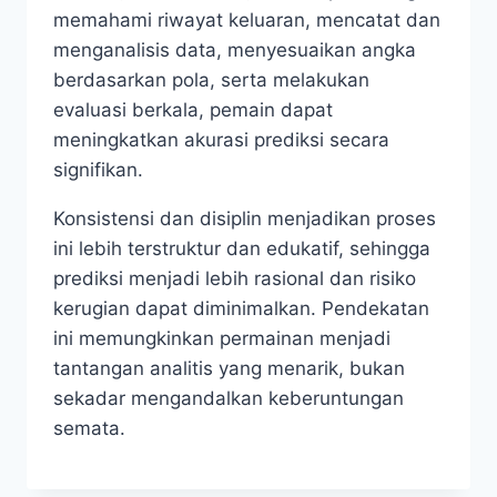
memahami riwayat keluaran, mencatat dan
menganalisis data, menyesuaikan angka
berdasarkan pola, serta melakukan
evaluasi berkala, pemain dapat
meningkatkan akurasi prediksi secara
signifikan.
Konsistensi dan disiplin menjadikan proses
ini lebih terstruktur dan edukatif, sehingga
prediksi menjadi lebih rasional dan risiko
kerugian dapat diminimalkan. Pendekatan
ini memungkinkan permainan menjadi
tantangan analitis yang menarik, bukan
sekadar mengandalkan keberuntungan
semata.