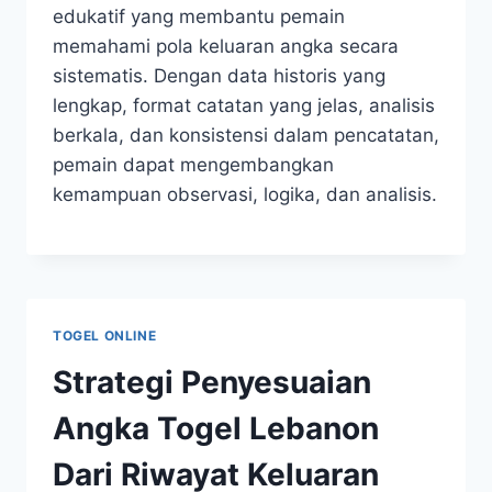
edukatif yang membantu pemain
memahami pola keluaran angka secara
sistematis. Dengan data historis yang
lengkap, format catatan yang jelas, analisis
berkala, dan konsistensi dalam pencatatan,
pemain dapat mengembangkan
kemampuan observasi, logika, dan analisis.
TOGEL ONLINE
Strategi Penyesuaian
Angka Togel Lebanon
Dari Riwayat Keluaran