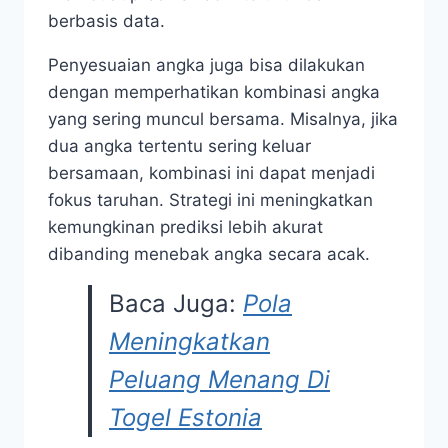
berbasis data.
Penyesuaian angka juga bisa dilakukan
dengan memperhatikan kombinasi angka
yang sering muncul bersama. Misalnya, jika
dua angka tertentu sering keluar
bersamaan, kombinasi ini dapat menjadi
fokus taruhan. Strategi ini meningkatkan
kemungkinan prediksi lebih akurat
dibanding menebak angka secara acak.
Baca Juga:
Pola
Meningkatkan
Peluang Menang Di
Togel Estonia