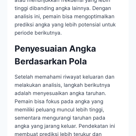
tinggi dibanding angka lainnya. Dengan
analisis ini, pemain bisa mengoptimalkan
prediksi angka yang lebih potensial untuk
periode berikutnya.
Penyesuaian Angka
Berdasarkan Pola
Setelah memahami riwayat keluaran dan
melakukan analisis, langkah berikutnya
adalah menyesuaikan angka taruhan.
Pemain bisa fokus pada angka yang
memiliki peluang muncul lebih tinggi,
sementara mengurangi taruhan pada
angka yang jarang keluar. Pendekatan ini
membuat prediksi lebih terukur dan