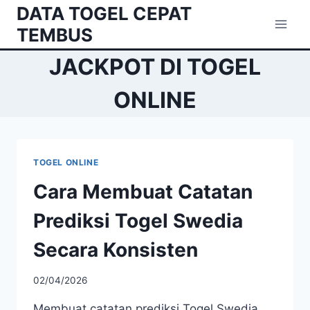
Skip
DATA TOGEL CEPAT
to
TEMBUS
content
JACKPOT DI TOGEL
ONLINE
TOGEL ONLINE
Cara Membuat Catatan
Prediksi Togel Swedia
Secara Konsisten
02/04/2026
Membuat catatan prediksi Togel Swedia