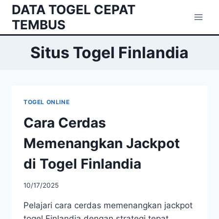
Skip
DATA TOGEL CEPAT
to
TEMBUS
content
Situs Togel Finlandia
TOGEL ONLINE
Cara Cerdas
Memenangkan Jackpot
di Togel Finlandia
10/17/2025
Pelajari cara cerdas memenangkan jackpot
togel Finlandia dengan strategi tepat,