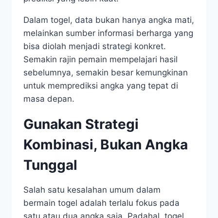
Dalam togel, data bukan hanya angka mati,
melainkan sumber informasi berharga yang
bisa diolah menjadi strategi konkret.
Semakin rajin pemain mempelajari hasil
sebelumnya, semakin besar kemungkinan
untuk memprediksi angka yang tepat di
masa depan.
Gunakan Strategi
Kombinasi, Bukan Angka
Tunggal
Salah satu kesalahan umum dalam
bermain togel adalah terlalu fokus pada
satu atau dua angka saja. Padahal, togel