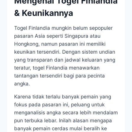
Mengenal Togel Finlandia
& Keunikannya
Togel Finlandia mungkin belum sepopuler
pasaran Asia seperti Singapura atau
Hongkong, namun pasaran ini memiliki
keunikan tersendiri. Dengan sistem undian
yang transparan dan jadwal keluaran yang
teratur, togel Finlandia menawarkan
tantangan tersendiri bagi para pecinta
angka.
Karena tidak terlalu banyak pemain yang
fokus pada pasaran ini, peluang untuk
menganalisis angka secara lebih mendalam
pun terbuka lebar. Inilah alasan mengapa
banyak pemain cerdas mulai beralih ke