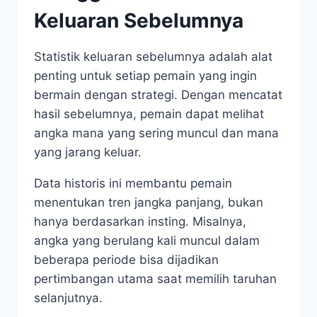
Keluaran Sebelumnya
Statistik keluaran sebelumnya adalah alat
penting untuk setiap pemain yang ingin
bermain dengan strategi. Dengan mencatat
hasil sebelumnya, pemain dapat melihat
angka mana yang sering muncul dan mana
yang jarang keluar.
Data historis ini membantu pemain
menentukan tren jangka panjang, bukan
hanya berdasarkan insting. Misalnya,
angka yang berulang kali muncul dalam
beberapa periode bisa dijadikan
pertimbangan utama saat memilih taruhan
selanjutnya.