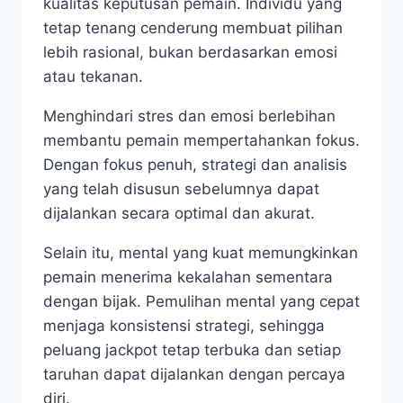
kualitas keputusan pemain. Individu yang
tetap tenang cenderung membuat pilihan
lebih rasional, bukan berdasarkan emosi
atau tekanan.
Menghindari stres dan emosi berlebihan
membantu pemain mempertahankan fokus.
Dengan fokus penuh, strategi dan analisis
yang telah disusun sebelumnya dapat
dijalankan secara optimal dan akurat.
Selain itu, mental yang kuat memungkinkan
pemain menerima kekalahan sementara
dengan bijak. Pemulihan mental yang cepat
menjaga konsistensi strategi, sehingga
peluang jackpot tetap terbuka dan setiap
taruhan dapat dijalankan dengan percaya
diri.