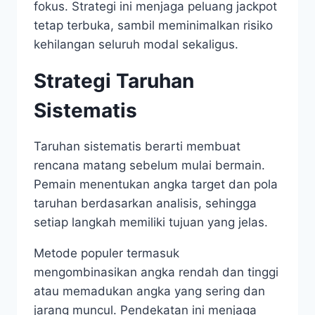
fokus. Strategi ini menjaga peluang jackpot
tetap terbuka, sambil meminimalkan risiko
kehilangan seluruh modal sekaligus.
Strategi Taruhan
Sistematis
Taruhan sistematis berarti membuat
rencana matang sebelum mulai bermain.
Pemain menentukan angka target dan pola
taruhan berdasarkan analisis, sehingga
setiap langkah memiliki tujuan yang jelas.
Metode populer termasuk
mengombinasikan angka rendah dan tinggi
atau memadukan angka yang sering dan
jarang muncul. Pendekatan ini menjaga