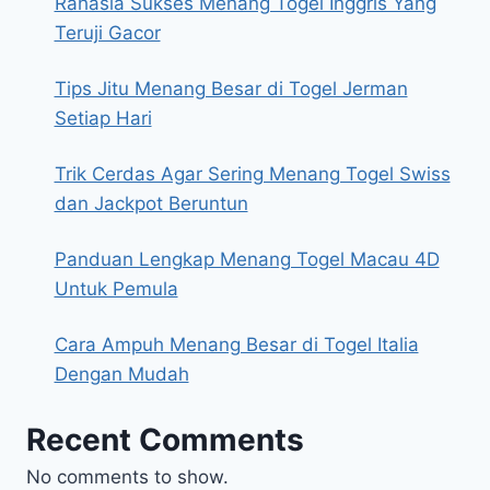
Rahasia Sukses Menang Togel Inggris Yang
Teruji Gacor
Tips Jitu Menang Besar di Togel Jerman
Setiap Hari
Trik Cerdas Agar Sering Menang Togel Swiss
dan Jackpot Beruntun
Panduan Lengkap Menang Togel Macau 4D
Untuk Pemula
Cara Ampuh Menang Besar di Togel Italia
Dengan Mudah
Recent Comments
No comments to show.