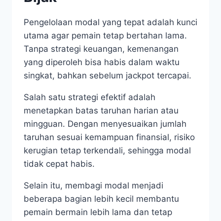
Pengelolaan modal yang tepat adalah kunci
utama agar pemain tetap bertahan lama.
Tanpa strategi keuangan, kemenangan
yang diperoleh bisa habis dalam waktu
singkat, bahkan sebelum jackpot tercapai.
Salah satu strategi efektif adalah
menetapkan batas taruhan harian atau
mingguan. Dengan menyesuaikan jumlah
taruhan sesuai kemampuan finansial, risiko
kerugian tetap terkendali, sehingga modal
tidak cepat habis.
Selain itu, membagi modal menjadi
beberapa bagian lebih kecil membantu
pemain bermain lebih lama dan tetap