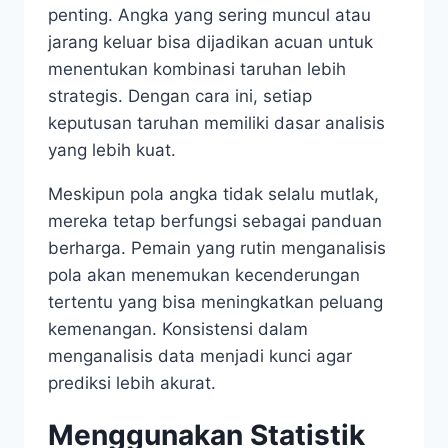
penting. Angka yang sering muncul atau
jarang keluar bisa dijadikan acuan untuk
menentukan kombinasi taruhan lebih
strategis. Dengan cara ini, setiap
keputusan taruhan memiliki dasar analisis
yang lebih kuat.
Meskipun pola angka tidak selalu mutlak,
mereka tetap berfungsi sebagai panduan
berharga. Pemain yang rutin menganalisis
pola akan menemukan kecenderungan
tertentu yang bisa meningkatkan peluang
kemenangan. Konsistensi dalam
menganalisis data menjadi kunci agar
prediksi lebih akurat.
Menggunakan Statistik