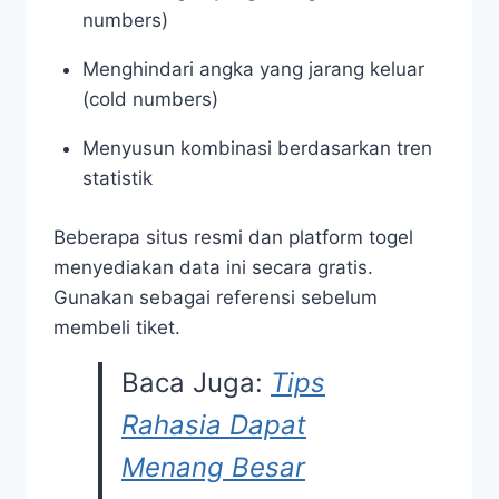
numbers)
Menghindari angka yang jarang keluar
(cold numbers)
Menyusun kombinasi berdasarkan tren
statistik
Beberapa situs resmi dan platform togel
menyediakan data ini secara gratis.
Gunakan sebagai referensi sebelum
membeli tiket.
Baca Juga:
Tips
Rahasia Dapat
Menang Besar