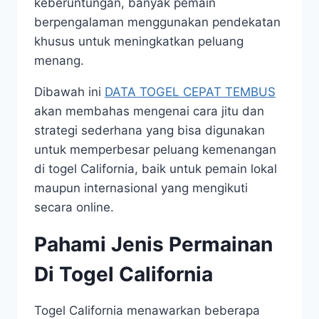
keberuntungan, banyak pemain
berpengalaman menggunakan pendekatan
khusus untuk meningkatkan peluang
menang.
Dibawah ini
DATA TOGEL CEPAT TEMBUS
akan membahas mengenai cara jitu dan
strategi sederhana yang bisa digunakan
untuk memperbesar peluang kemenangan
di togel California, baik untuk pemain lokal
maupun internasional yang mengikuti
secara online.
Pahami Jenis Permainan
Di Togel California
Togel California menawarkan beberapa