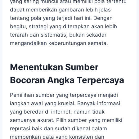
yang sering muncul atau memiliki pola tertentu
dapat memberikan gambaran lebih jelas
tentang pola yang terjadi hari ini. Dengan
begitu, strategi yang diterapkan akan lebih
terarah dan sistematis, bukan sekadar
mengandalkan keberuntungan semata.
Menentukan Sumber
Bocoran Angka Terpercaya
Pemilihan sumber yang terpercaya menjadi
langkah awal yang krusial. Banyak informasi
yang beredar di internet, namun tidak
semuanya akurat. Pilih sumber yang memiliki
reputasi baik dan sudah dikenal dalam
memberikan data yang konsisten dan