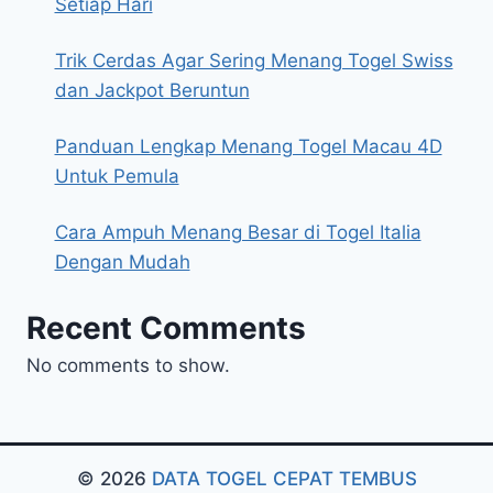
Setiap Hari
Trik Cerdas Agar Sering Menang Togel Swiss
dan Jackpot Beruntun
Panduan Lengkap Menang Togel Macau 4D
Untuk Pemula
Cara Ampuh Menang Besar di Togel Italia
Dengan Mudah
Recent Comments
No comments to show.
© 2026
DATA TOGEL CEPAT TEMBUS