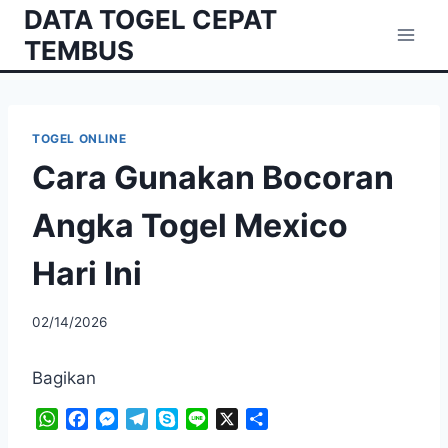
Skip
DATA TOGEL CEPAT
to
TEMBUS
content
TOGEL ONLINE
Cara Gunakan Bocoran
Angka Togel Mexico
Hari Ini
02/14/2026
Bagikan
W
F
M
T
S
L
X
S
h
a
e
e
k
i
h