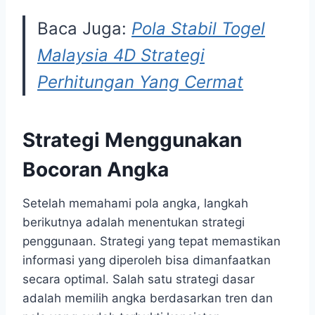
Baca Juga:
Pola Stabil Togel
Malaysia 4D Strategi
Perhitungan Yang Cermat
Strategi Menggunakan
Bocoran Angka
Setelah memahami pola angka, langkah
berikutnya adalah menentukan strategi
penggunaan. Strategi yang tepat memastikan
informasi yang diperoleh bisa dimanfaatkan
secara optimal. Salah satu strategi dasar
adalah memilih angka berdasarkan tren dan