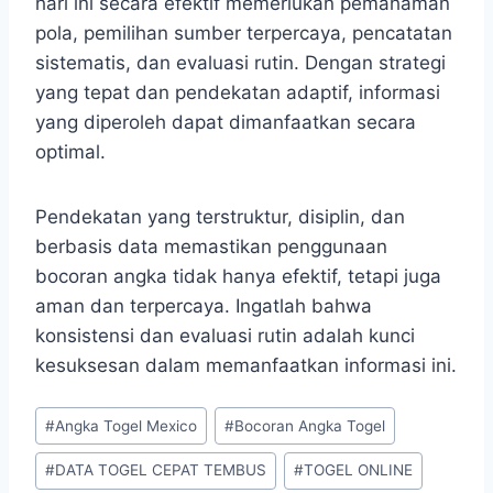
hari ini secara efektif memerlukan pemahaman
pola, pemilihan sumber terpercaya, pencatatan
sistematis, dan evaluasi rutin. Dengan strategi
yang tepat dan pendekatan adaptif, informasi
yang diperoleh dapat dimanfaatkan secara
optimal.
Pendekatan yang terstruktur, disiplin, dan
berbasis data memastikan penggunaan
bocoran angka tidak hanya efektif, tetapi juga
aman dan terpercaya. Ingatlah bahwa
konsistensi dan evaluasi rutin adalah kunci
kesuksesan dalam memanfaatkan informasi ini.
Post
#
Angka Togel Mexico
#
Bocoran Angka Togel
Tags:
#
DATA TOGEL CEPAT TEMBUS
#
TOGEL ONLINE