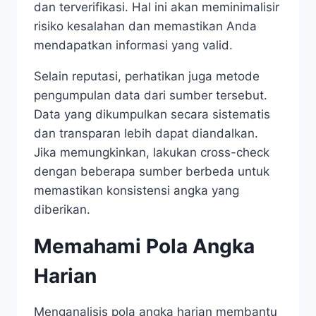
dan terverifikasi. Hal ini akan meminimalisir
risiko kesalahan dan memastikan Anda
mendapatkan informasi yang valid.
Selain reputasi, perhatikan juga metode
pengumpulan data dari sumber tersebut.
Data yang dikumpulkan secara sistematis
dan transparan lebih dapat diandalkan.
Jika memungkinkan, lakukan cross-check
dengan beberapa sumber berbeda untuk
memastikan konsistensi angka yang
diberikan.
Memahami Pola Angka
Harian
Menganalisis pola angka harian membantu