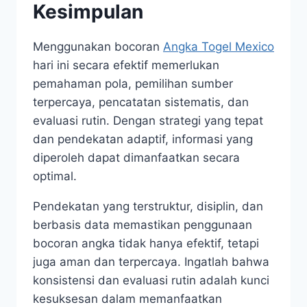
Kesimpulan
Menggunakan bocoran
Angka Togel Mexico
hari ini secara efektif memerlukan
pemahaman pola, pemilihan sumber
terpercaya, pencatatan sistematis, dan
evaluasi rutin. Dengan strategi yang tepat
dan pendekatan adaptif, informasi yang
diperoleh dapat dimanfaatkan secara
optimal.
Pendekatan yang terstruktur, disiplin, dan
berbasis data memastikan penggunaan
bocoran angka tidak hanya efektif, tetapi
juga aman dan terpercaya. Ingatlah bahwa
konsistensi dan evaluasi rutin adalah kunci
kesuksesan dalam memanfaatkan