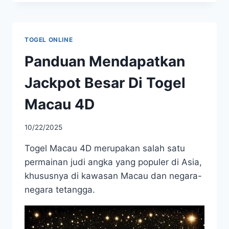
TOGEL ONLINE
Panduan Mendapatkan
Jackpot Besar Di Togel
Macau 4D
10/22/2025
Togel Macau 4D merupakan salah satu
permainan judi angka yang populer di Asia,
khususnya di kawasan Macau dan negara-
negara tetangga.