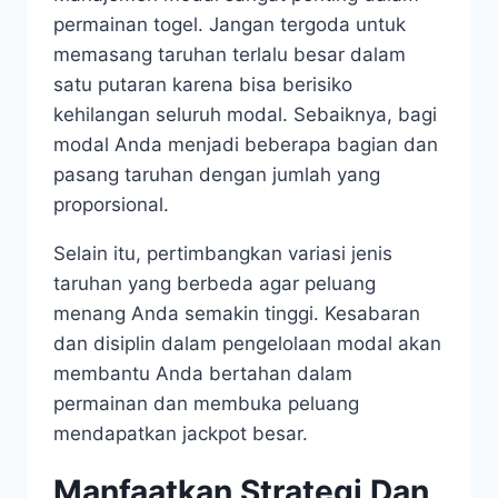
permainan togel. Jangan tergoda untuk
memasang taruhan terlalu besar dalam
satu putaran karena bisa berisiko
kehilangan seluruh modal. Sebaiknya, bagi
modal Anda menjadi beberapa bagian dan
pasang taruhan dengan jumlah yang
proporsional.
Selain itu, pertimbangkan variasi jenis
taruhan yang berbeda agar peluang
menang Anda semakin tinggi. Kesabaran
dan disiplin dalam pengelolaan modal akan
membantu Anda bertahan dalam
permainan dan membuka peluang
mendapatkan jackpot besar.
Manfaatkan Strategi Dan