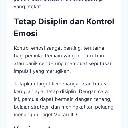
yang efektif.
Tetap Disiplin dan Kontrol
Emosi
Kontrol emosi sangat penting, terutama
bagi pemula. Pemain yang terburu-buru
atau panik cenderung membuat keputusan
impulsif yang merugikan.
Tetapkan target kemenangan dan batas
kerugian agar tetap disiplin. Dengan cara
ini, pemula dapat bermain dengan tenang,
belajar strategi, dan meningkatkan peluang
menang di Togel Macau 4D.