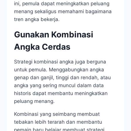
ini, pemula dapat meningkatkan peluang
menang sekaligus memahami bagaimana
tren angka bekerja.
Gunakan Kombinasi
Angka Cerdas
Strategi kombinasi angka juga berguna
untuk pemula. Menggabungkan angka
genap dan ganjil, tinggi dan rendah, atau
angka yang sering muncul dalam data
historis dapat membantu meningkatkan
peluang menang.
Kombinasi yang seimbang membuat
tebakan lebih terarah dan membantu
pemain baru belajar membuat strategi