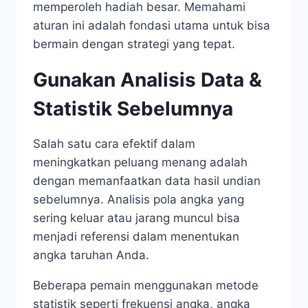
memperoleh hadiah besar. Memahami
aturan ini adalah fondasi utama untuk bisa
bermain dengan strategi yang tepat.
Gunakan Analisis Data &
Statistik Sebelumnya
Salah satu cara efektif dalam
meningkatkan peluang menang adalah
dengan memanfaatkan data hasil undian
sebelumnya. Analisis pola angka yang
sering keluar atau jarang muncul bisa
menjadi referensi dalam menentukan
angka taruhan Anda.
Beberapa pemain menggunakan metode
statistik seperti frekuensi angka, angka