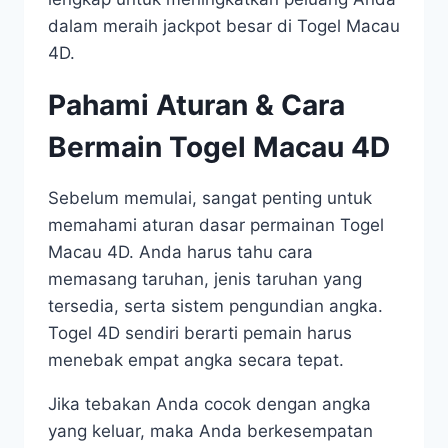
dalam meraih jackpot besar di Togel Macau
4D.
Pahami Aturan & Cara
Bermain Togel Macau 4D
Sebelum memulai, sangat penting untuk
memahami aturan dasar permainan Togel
Macau 4D. Anda harus tahu cara
memasang taruhan, jenis taruhan yang
tersedia, serta sistem pengundian angka.
Togel 4D sendiri berarti pemain harus
menebak empat angka secara tepat.
Jika tebakan Anda cocok dengan angka
yang keluar, maka Anda berkesempatan