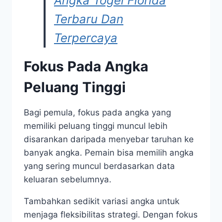
Angka Togel Florida
Terbaru Dan
Terpercaya
Fokus Pada Angka
Peluang Tinggi
Bagi pemula, fokus pada angka yang
memiliki peluang tinggi muncul lebih
disarankan daripada menyebar taruhan ke
banyak angka. Pemain bisa memilih angka
yang sering muncul berdasarkan data
keluaran sebelumnya.
Tambahkan sedikit variasi angka untuk
menjaga fleksibilitas strategi. Dengan fokus