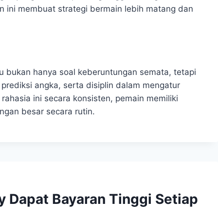
 ini membuat strategi bermain lebih matang dan
u bukan hanya soal keberuntungan semata, tetapi
, prediksi angka, serta disiplin dalam mengatur
ahasia ini secara konsisten, pemain memiliki
ngan besar secara rutin.
 Dapat Bayaran Tinggi Setiap