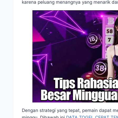
karena peluang menangnya yang menarik da
Dengan strategi yang tepat, pemain dapat 
minggu. Dibawah ini
DATA TOGEL CEPAT T