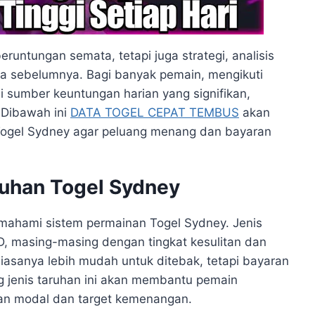
untungan semata, tetapi juga strategi, analisis
a sebelumnya. Bagi banyak pemain, mengikuti
i sumber keuntungan harian yang signifikan,
. Dibawah ini
DATA TOGEL CEPAT TEMBUS
akan
Togel Sydney agar peluang menang dan bayaran
ruhan Togel Sydney
mahami sistem permainan Togel Sydney. Jenis
4D, masing-masing dengan tingkat kesulitan dan
asanya lebih mudah untuk ditebak, tetapi bayaran
g jenis taruhan ini akan membantu pemain
gan modal dan target kemenangan.