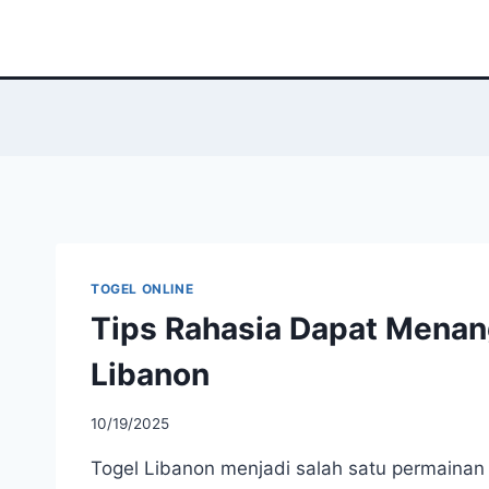
Skip
to
content
TOGEL ONLINE
Tips Rahasia Dapat Menan
Libanon
10/19/2025
Togel Libanon menjadi salah satu permainan