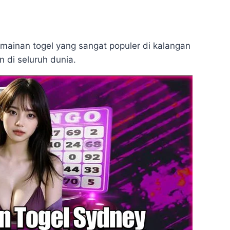
mainan togel yang sangat populer di kalangan
 di seluruh dunia.