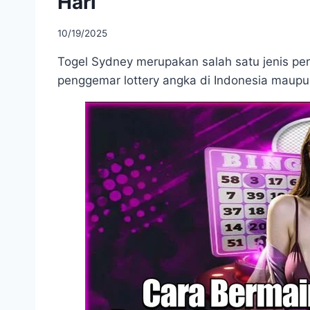
Hari
10/19/2025
Togel Sydney merupakan salah satu jenis per
penggemar lottery angka di Indonesia maupun