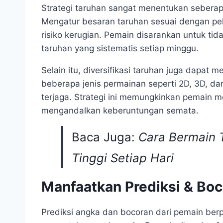
Strategi taruhan sangat menentukan seberap
Mengatur besaran taruhan sesuai dengan pe
risiko kerugian. Pemain disarankan untuk ti
taruhan yang sistematis setiap minggu.
Selain itu, diversifikasi taruhan juga dapa
beberapa jenis permainan seperti 2D, 3D, d
terjaga. Strategi ini memungkinkan pemain 
mengandalkan keberuntungan semata.
Baca Juga:
Cara Bermain 
Tinggi Setiap Hari
Manfaatkan Prediksi & Bo
Prediksi angka dan bocoran dari pemain be