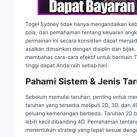
Togel Sydney tidak hanya mengandalkan keber
pola, dan pemahaman tentang keluaran angk
permainan ini secara konsisten dapat menjad
asalkan dimainkan dengan disiplin dan bijak
membahas cara-cara efektif untuk bermain 
tinggi dapat Anda raih setiap hari.
Pahami Sistem & Jenis Ta
Sebelum memulai taruhan, penting untuk me
taruhan yang tersedia meliputi 2D, 3D, dan 
peluang kemenangan berbeda. Taruhan 2D bi
lebih kecil dibanding 4D. Pemahaman tentan
menentukan strategi yang tepat sesuai den