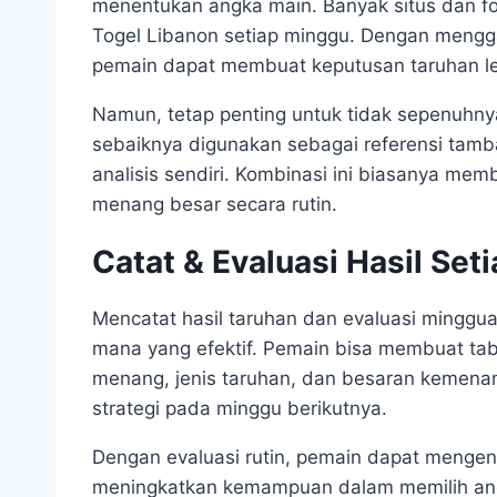
menentukan angka main. Banyak situs dan fo
Togel Libanon setiap minggu. Dengan menggab
pemain dapat membuat keputusan taruhan le
Namun, tetap penting untuk tidak sepenuhny
sebaiknya digunakan sebagai referensi tamb
analisis sendiri. Kombinasi ini biasanya memb
menang besar secara rutin.
Catat & Evaluasi Hasil Set
Mencatat hasil taruhan dan evaluasi minggu
mana yang efektif. Pemain bisa membuat ta
menang, jenis taruhan, dan besaran kemenan
strategi pada minggu berikutnya.
Dengan evaluasi rutin, pemain dapat mengena
meningkatkan kemampuan dalam memilih angka