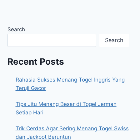
Search
Search
Recent Posts
Rahasia Sukses Menang Togel Inggris Yang
Teruji Gacor
Tips Jitu Menang Besar di Togel Jerman
Setiap Hari
Trik Cerdas Agar Sering Menang Togel Swiss
dan Jackpot Beruntun