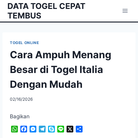
Skip
DATA TOGEL CEPAT
to
TEMBUS
content
TOGEL ONLINE
Cara Ampuh Menang
Besar di Togel Italia
Dengan Mudah
02/16/2026
Bagikan
W
F
M
T
S
L
X
S
h
a
e
e
k
i
h