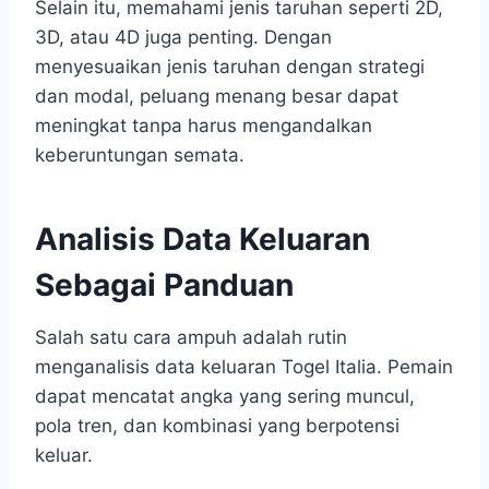
Selain itu, memahami jenis taruhan seperti 2D,
3D, atau 4D juga penting. Dengan
menyesuaikan jenis taruhan dengan strategi
dan modal, peluang menang besar dapat
meningkat tanpa harus mengandalkan
keberuntungan semata.
Analisis Data Keluaran
Sebagai Panduan
Salah satu cara ampuh adalah rutin
menganalisis data keluaran Togel Italia. Pemain
dapat mencatat angka yang sering muncul,
pola tren, dan kombinasi yang berpotensi
keluar.