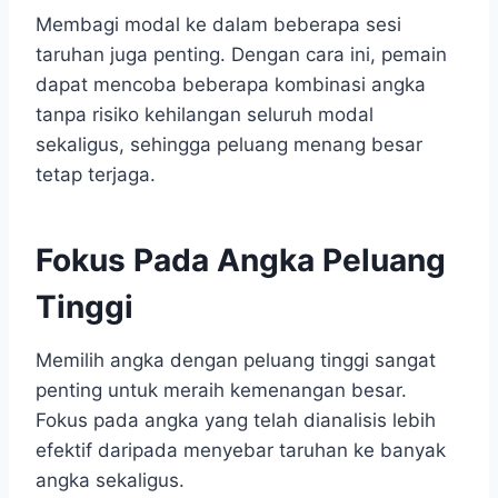
Membagi modal ke dalam beberapa sesi
taruhan juga penting. Dengan cara ini, pemain
dapat mencoba beberapa kombinasi angka
tanpa risiko kehilangan seluruh modal
sekaligus, sehingga peluang menang besar
tetap terjaga.
Fokus Pada Angka Peluang
Tinggi
Memilih angka dengan peluang tinggi sangat
penting untuk meraih kemenangan besar.
Fokus pada angka yang telah dianalisis lebih
efektif daripada menyebar taruhan ke banyak
angka sekaligus.