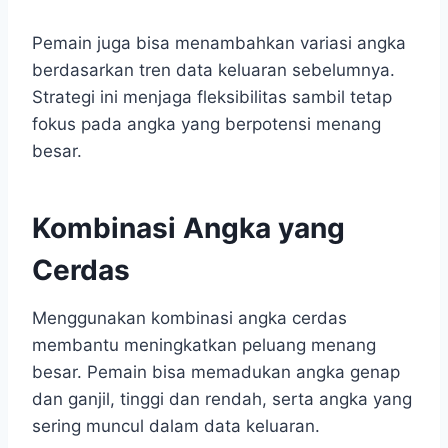
Pemain juga bisa menambahkan variasi angka
berdasarkan tren data keluaran sebelumnya.
Strategi ini menjaga fleksibilitas sambil tetap
fokus pada angka yang berpotensi menang
besar.
Kombinasi Angka yang
Cerdas
Menggunakan kombinasi angka cerdas
membantu meningkatkan peluang menang
besar. Pemain bisa memadukan angka genap
dan ganjil, tinggi dan rendah, serta angka yang
sering muncul dalam data keluaran.