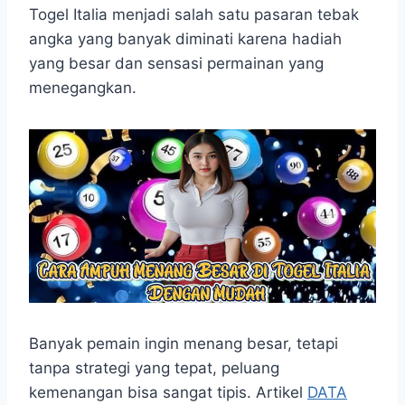
a
c
s
l
y
n
a
Togel Italia menjadi salah satu pasaran tebak
t
e
s
e
p
e
r
angka yang banyak diminati karena hadiah
s
b
e
g
e
e
yang besar dan sensasi permainan yang
A
o
n
r
menegangkan.
p
o
g
a
p
k
e
m
r
Banyak pemain ingin menang besar, tetapi
tanpa strategi yang tepat, peluang
kemenangan bisa sangat tipis. Artikel
DATA