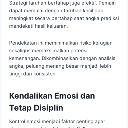
Strategi taruhan bertahap juga efektif. Pemain
dapat memulai dengan taruhan kecil dan
meningkat secara bertahap saat angka prediksi
mendekati hasil keluaran.
Pendekatan ini meminimalkan risiko kerugian
sekaligus memaksimalkan potensi
kemenangan. Dikombinasikan dengan analisis
angka, peluang menang besar menjadi lebih
tinggi dan konsisten.
Kendalikan Emosi dan
Tetap Disiplin
Kontrol emosi menjadi faktor penting agar