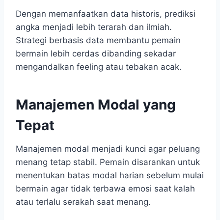
Dengan memanfaatkan data historis, prediksi
angka menjadi lebih terarah dan ilmiah.
Strategi berbasis data membantu pemain
bermain lebih cerdas dibanding sekadar
mengandalkan feeling atau tebakan acak.
Manajemen Modal yang
Tepat
Manajemen modal menjadi kunci agar peluang
menang tetap stabil. Pemain disarankan untuk
menentukan batas modal harian sebelum mulai
bermain agar tidak terbawa emosi saat kalah
atau terlalu serakah saat menang.