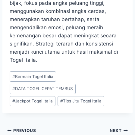
bijak, fokus pada angka peluang tinggi,
menggunakan kombinasi angka cerdas,
menerapkan taruhan bertahap, serta
mengendalikan emosi, peluang meraih
kemenangan besar dapat meningkat secara
signifikan. Strategi terarah dan konsistensi
menjadi kunci utama untuk hasil maksimal di
Togel Italia.
Post
#
Bermain Togel Italia
Tags:
#
DATA TOGEL CEPAT TEMBUS
#
Jackpot Togel Italia
#
Tips Jitu Togel Italia
Post
PREVIOUS
NEXT