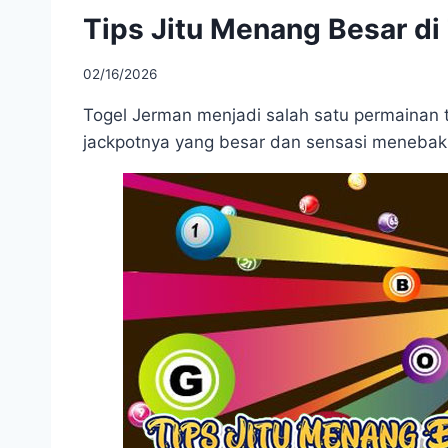
Tips Jitu Menang Besar di
02/16/2026
Togel Jerman menjadi salah satu permainan 
jackpotnya yang besar dan sensasi meneba