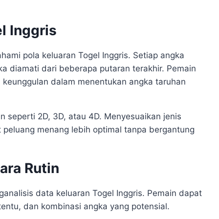
l Inggris
mi pola keluaran Togel Inggris. Setiap angka
ika diamati dari beberapa putaran terakhir. Pemain
liki keunggulan dalam menentukan angka taruhan
an seperti 2D, 3D, atau 4D. Menyesuaikan jenis
 peluang menang lebih optimal tanpa bergantung
ara Rutin
analisis data keluaran Togel Inggris. Pemain dapat
tentu, dan kombinasi angka yang potensial.