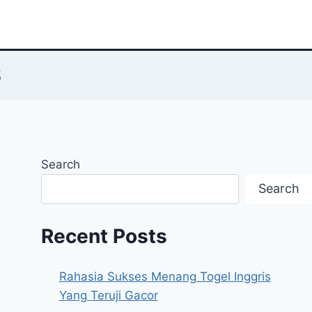
S
Search
Search
Recent Posts
Rahasia Sukses Menang Togel Inggris
Yang Teruji Gacor