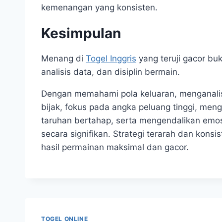
kemenangan yang konsisten.
Kesimpulan
Menang di
Togel Inggris
yang teruji gacor buk
analisis data, dan disiplin bermain.
Dengan memahami pola keluaran, menganalis
bijak, fokus pada angka peluang tinggi, me
taruhan bertahap, serta mengendalikan emo
secara signifikan. Strategi terarah dan kon
hasil permainan maksimal dan gacor.
TOGEL ONLINE