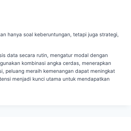
an hanya soal keberuntungan, tetapi juga strategi,
is data secara rutin, mengatur modal dengan
nggunakan kombinasi angka cerdas, menerapkan
si, peluang meraih kemenangan dapat meningkat
sistensi menjadi kunci utama untuk mendapatkan