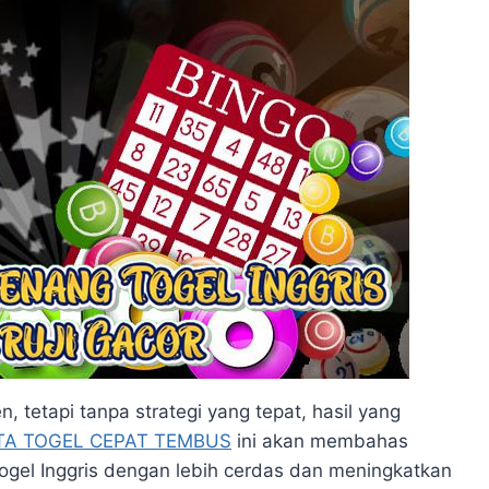
 tetapi tanpa strategi yang tepat, hasil yang
TA TOGEL CEPAT TEMBUS
ini akan membahas
ogel Inggris dengan lebih cerdas dan meningkatkan