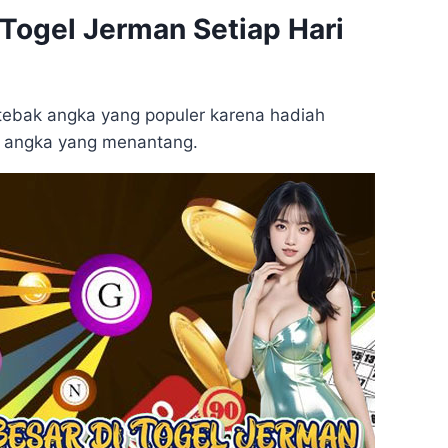
 Togel Jerman Setiap Hari
tebak angka yang populer karena hadiah
k angka yang menantang.